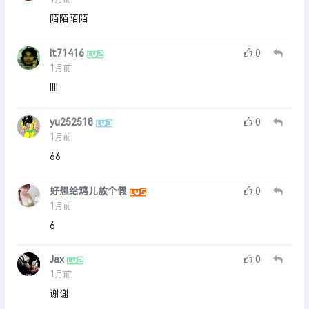
陌陌陌陌
lt71416
0
1月前
llll
yu252518
0
1月前
66
好想给鸡儿放个假
0
1月前
6
Jax
0
1月前
谢谢