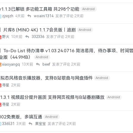
1.1.3已解锁 多功能工具箱 共298个功能
Android
zjsqzh
4天前
woaini1314
发表了评论
2天前
库8 (MINO 4K) 1.1.7会员版｜追剧
Android
野火
10天前
332336
发表了评论
2天前
o-Do List 待办清单 v1.03.24.0716 简洁易用，待办事项、时间
版（44.9MB）
Android
xiaoyangq
13天前
beef
发表了评论
2天前
6.6 拟态风格音乐播放器，支持B站歌曲与网盘插件
Android
寻星
2天前
1.3.1 视频超分提升画质 支持网页视频与B站番剧播放
Android
寻星
2天前
z.002免费版，多端互通
Android
336531
3天前
果宝宝
发表了评论
2天前