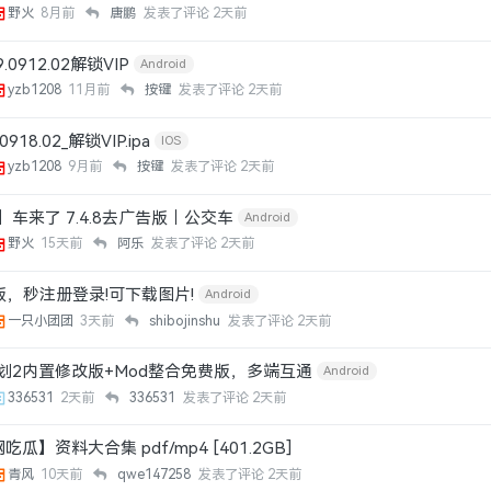
野火
8月前
唐鹏
发表了评论
2天前
0912.02解锁VIP
Android
yzb1208
11月前
按键
发表了评论
2天前
918.02_解锁VIP.ipa
IOS
yzb1208
9月前
按键
发表了评论
2天前
车来了 7.4.8去广告版｜公交车
Android
野火
15天前
阿乐
发表了评论
2天前
版，秒注册登录!可下载图片!
Android
一只小团团
3天前
shibojinshu
发表了评论
2天前
划2内置修改版+Mod整合免费版，多端互通
Android
336531
2天前
336531
发表了评论
2天前
瓜】资料大合集 pdf/mp4 [401.2GB]
青风
10天前
qwe147258
发表了评论
2天前