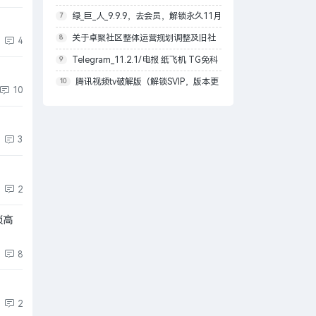
更新
绿_巨_人_9.9.9，去会员，解锁永久11月
7
20日刚刚更新
关于卓聚社区整体运营规划调整及旧社
8
4
区停止服务时间的通知！
Telegram_11.2.1/电报 纸飞机 TG免科
9
学上网/本地解锁会员/内置模块增强上传下
腾讯视频tv破解版（解锁SVIP，版本更
10
10
载速度
改为最高99.9.9）
3
2
锁高
8
2