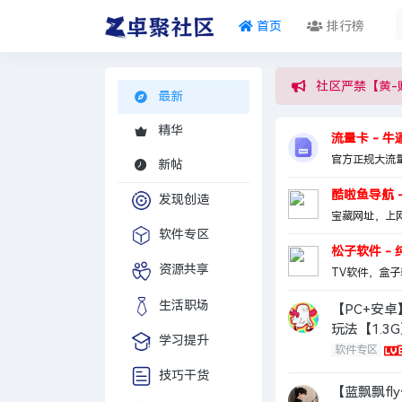
首页
排行榜
社区严禁【黄-
最新
精华
流量卡 - 
官方正规大流
新帖
酷啦鱼导航 
发现创造
宝藏网址，上
软件专区
松子软件 -
资源共享
TV软件，盒
生活职场
【PC+安卓
玩法【1.3
学习提升
软件专区
技巧干货
【蓝飘飘fl