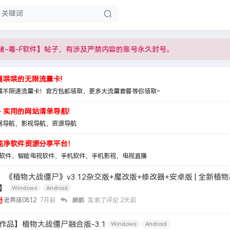
赌-毒-F软件】帖子，有涉及严禁内容的账号永久封号。
牛逼哄哄的无限流量卡!
量不限速流量卡！官方包邮领取，更多大流量套餐等你领取~
- 实用的网站清单导航!
网导航，影视导航，资源导航
 纯净软件资源分享平台！
子软件，智能电视软件，手机软件，手机影视，电视直播
】《植物大战僵尸》v3.12杂交版+魔改版+修改器+安卓版 | 全新植
G】
Windows
Android
老男孩0812
7月前
唐鹏
发表了评论
2天前
y作品】植物大战僵尸融合版-3.1
Windows
Android