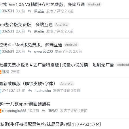
物 Ver1.06 V3精翻+存档免费版，多端互通
Android
336531
3天前
果宝宝
发表了评论
2天前
mod整合版免费版，多端互通
Android
336531
2天前
果宝宝
发表了评论
2天前
拉瑞亚+Mod版免费版，多端互通
Android
336531
2天前
qwer85200
发表了评论
2天前
 七猫免费小说 8.4 去广告特别版 | 海量小说阅读，短剧无广告
Androi
观棋
2天前
最新破解版（解锁皮肤+字体）
Android
JM1307
2月前
hushuichu
发表了评论
2天前
享~十几款app~漫画酷酷看
xiaominglu666
10月前
15962
发表了评论
2天前
私购)牛仔裤搭配黑色丝/袜尽显诱/惑[117P-831.7M]