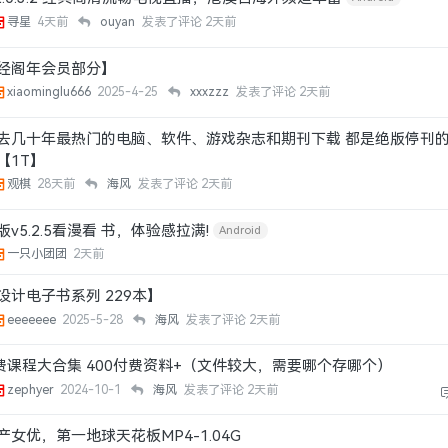
寻星
4天前
ouyan
发表了评论
2天前
经阁年会员部分】
xiaominglu666
2025-4-25
xxxzzz
发表了评论
2天前
 过去几十年最热门的电脑、软件、游戏杂志和期刊下载 都是绝版停刊
【1T】
观棋
28天前
海风
发表了评论
2天前
v5.2.5看漫看 书，体验感拉满!
Android
一只小团团
2天前
设计电子书系列 229本】
eeeeeee
2025-5-28
海风
发表了评论
2天前
费课程大合集 400付费资料+（文件较大，需要哪个存哪个）
zephyer
2024-10-1
海风
发表了评论
2天前
女优，第一地球天花板MP4-1.04G