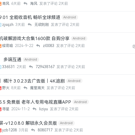
青风
6天前
海风
发表了评论
2天前
09.01 全能收音机 畅听全球频道
Android
zjsqzh
3天前
无欲则刚
发表了评论
2天前
机破解游戏大合集1600款 自购分享
Android
樑崈喻
2024-9-22
zl0083
发表了评论
2天前
，多端互通
Android
336531
2天前
729438167
发表了评论
2天前
橘汁 3.0.2.3去广告版｜4K追剧
Android
野火
8天前
魔聖髙天
发表了评论
2天前
.5.5 免费版 老年人专用电视直播APP
Android
寻星
2024-11-2
liziyu
发表了评论
2天前
v12.0.8.0 解锁永久会员版
Android
yzb1208
3月前
8080717
发表了评论
2天前