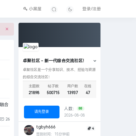
小黑屋
登录/注册
×
卓聚社区 - 新一代综合交流社区！
卓聚社区是一个分享知识、技术、经验与资源
的综合交流社区！
主题数
帖子数
用户数
在线
21898
500715
13937
47
物融合
人数：
88
请先登录
2026-08-08
26
tgbyh666
4
签到时间：15分钟前