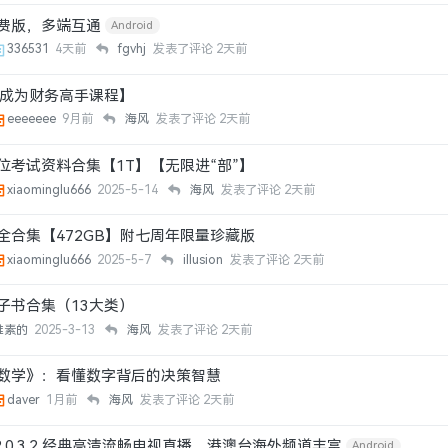
费版，多端互通
Android
336531
4天前
fgvhj
发表了评论
2天前
你成为财务高手课程】
eeeeeee
9月前
海风
发表了评论
2天前
位考试资料合集【1T】【无限进“部”】
xiaominglu666
2025-5-14
海风
发表了评论
2天前
全合集【472GB】附七周年限量珍藏版
xiaominglu666
2025-5-7
illusion
发表了评论
2天前
子书合集（13大类）
维素的
2025-3-13
海风
发表了评论
2天前
数学》：看懂数字背后的决策智慧
daver
1月前
海风
发表了评论
2天前
2.0.3.2 经典高清流畅电视直播，港澳台海外频道丰富
Android