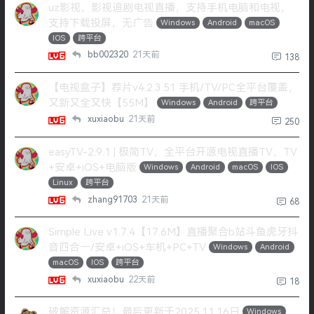
uz影视，影视追剧电视直播，支持手机电脑和电视，
支持下载投屏，无广告
Windows
Android
macOS
IOS
跨平台
bb002320
21天前
138
【电视盒子】荐片v4.2.3.51 手机/TV/PC全平台覆盖，
又新又全又快【55M】
Windows
Android
跨平台
xuxiaobu
21天前
250
easyTV-2.9.1 | 极简TV，全平台开源电视直播TV，TV
+安卓+iOS+电脑版
Windows
Android
macOS
IOS
Linux
跨平台
zhang91703
21天前
68
Simple Live v1.7.4【17.6M】直播聚合b站斗鱼虎牙抖
音四合一/安卓+iOS+车机+PC+TV
Windows
Android
macOS
IOS
跨平台
xuxiaobu
22天前
18
破解资源汇总！最后更新于2025.11.16日
Windows