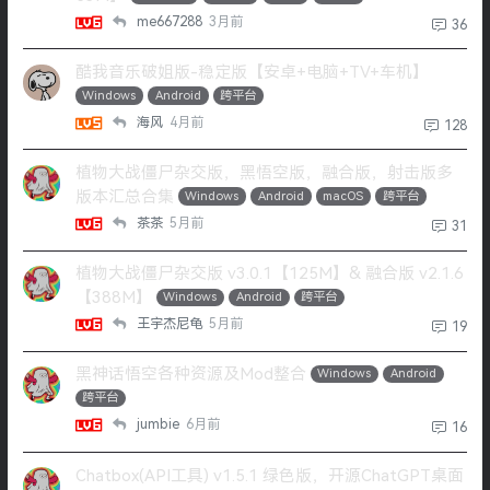
me667288
3月前
36
酷我音乐破姐版-稳定版【安卓+电脑+TV+车机】
Windows
Android
跨平台
海风
4月前
128
植物大战僵尸杂交版，黑悟空版，融合版，射击版多
版本汇总合集
Windows
Android
macOS
跨平台
茶茶
5月前
31
植物大战僵尸杂交版 v3.0.1【125M】& 融合版 v2.1.6
【388M】
Windows
Android
跨平台
王宇杰尼龟
5月前
19
黑神话悟空各种资源及Mod整合
Windows
Android
跨平台
jumbie
6月前
16
Chatbox(API工具) v1.5.1 绿色版，开源ChatGPT桌面