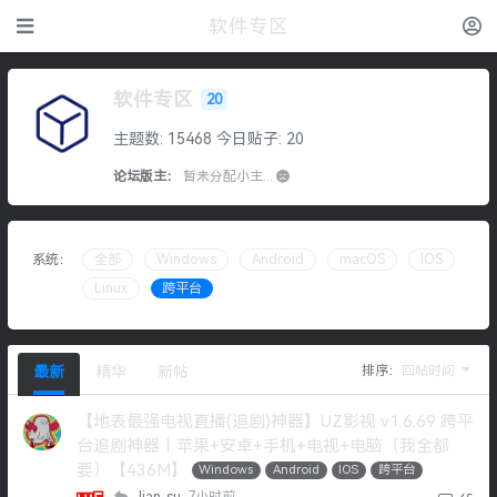
软件专区
软件专区
20
主题数: 15468
今日贴子: 20
论坛版主：
暂未分配小主...
系统：
全部
Windows
Android
macOS
IOS
Linux
跨平台
排序：
回帖时间
最新
精华
新帖
【地表最强电视直播(追剧)神器】UZ影视 v1.6.69 跨平
台追剧神器丨苹果+安卓+手机+电视+电脑（我全都
要）【436M】
Windows
Android
IOS
跨平台
lian_su
7小时前