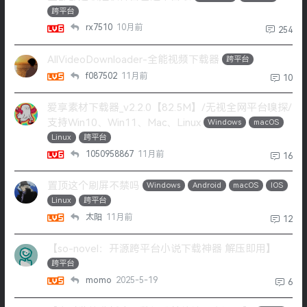
跨平台
rx7510
10月前
254
AllVideoDownloader-全能视频下载器
跨平台
f087502
11月前
10
爱享素材下载器_v2.2.0【82.5M】/无视全网平台嗅探/
支持Win10、Win11、Mac、Linux
Windows
macOS
Linux
跨平台
1050958867
11月前
16
置顶这个刷屏不禁吗
Windows
Android
macOS
IOS
Linux
跨平台
太阳
11月前
12
【so-novel：开源跨平台小说下载神器 解压即用】
跨平台
momo
2025-5-19
6