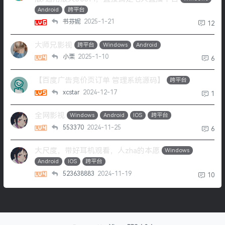
Android
跨平台
书芬妮
2025-1-21
12
大师兄影视
跨平台
Windows
Android
小栗
2025-1-10
6
【百度广告竞价页订单 管理系统源码】
跨平台
xcstar
2024-12-17
1
全网影视
Windows
Android
IOS
跨平台
553370
2024-11-25
6
大尺度，带好耳机观看，人zha的本愿
Windows
Android
IOS
跨平台
523638883
2024-11-19
10