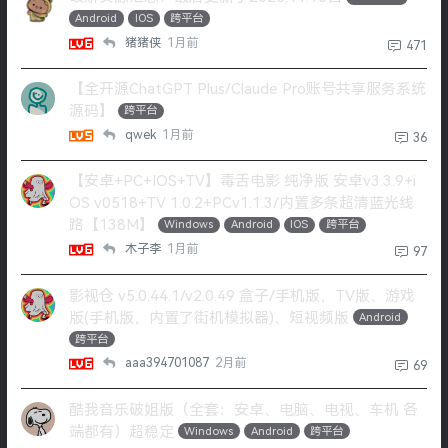
Android
IOS
跨平台
猪猪侠
1月前
471
【全开源ChatGPT Plus/Claude Pro账号共享服务系统
源码】
跨平台
qwek
1月前
36
【安卓+PC+IOS+TV】毒舌电影 纯净版 安卓v3.3.9+i
OS v0518+TV 1.0.2+PCv1.1.3/内置多条超清蓝光线
路【138M】
Windows
Android
IOS
跨平台
木子李
1月前
97
影视仓 v5.0.44.1/v2.0.49 盒子/手机版，TV版、游戏
版(手机版，内置了街机模拟器)、短视频版
Android
跨平台
aaa394701087
2月前
69
酷我音乐破姐版（全套：安卓、电脑、电视、车机 各
端都有）超稳定
Windows
Android
跨平台