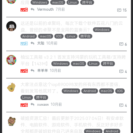
应用
Windows
macOS
Linux
跨平台
Vermouth
7月前
15
这还是以前的卓聚吗，每次下载个软件五花八门的云
盘，曾经的卓聚不是全用的蓝奏云？
Windows
Android
macOS
IOS
Linux
跨平台
太阳
10月前
6
柚坛工具箱 v3.2.1 首发支持鸿蒙的玩机工具箱/支持跨
平台【143M】
Windows
macOS
Linux
跨平台
羊羊羊
10月前
4
大家注点意这个iop890098发的所有东西都不要信，
看到发骂他就对了。
Windows
Android
macOS
IOS
Linux
跨平台
ᴊɪᴀɴɢʙɪɴ
10月前
4
破姐资源汇总！最后更新于2025.07.04日！有安卓软
件、电脑软件、游戏软件、手机软件、反正好多好多
全部都是破姐软件自己进来自取
Windows
Android