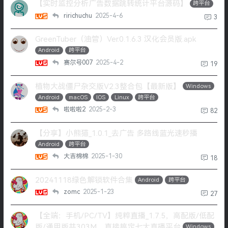
【实时监控分析广告数据跳转统计平台源码】
跨平台
ririchuchu
2025-4-6
3
GreenTuber（油管）Ver.0.1.6.3 汉化会员版.apk
Android
跨平台
赛尔号007
2025-4-2
19
植物大战僵尸杂交版V2.3整合包【最新版】
Windows
Android
macOS
IOS
Linux
跨平台
啦啦啦2
2025-2-3
82
【分享】小熊猫_1.0.1_去广告 多路线蓝光速秒播
Android
跨平台
大吉棉棉
2025-1-30
18
20241118绿色解锁软件合集
Android
跨平台
zomc
2025-1-23
27
【全端：手机/PC/TV】纯粹直播_1.7.5，高配版/低配
版/通用版共303M，直接搞定七大直播平台
Windows