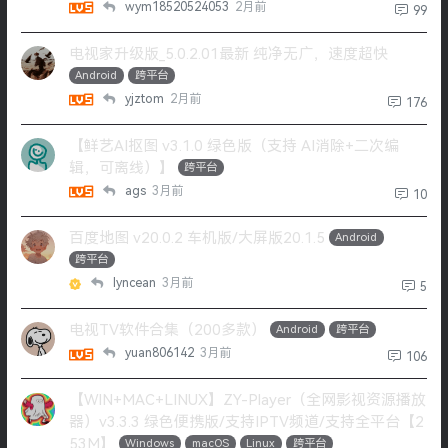
wym18520524053
2月前
99
电视家升级版_5.0.2.01最新 纯净无广，速度超快
Android
跨平台
yjztom
2月前
176
【鲜艺AI抠图 v3.1.0 绿色版（支持 AI消除+二次编
辑，可离线）】
跨平台
ags
3月前
10
百度地图 v20.0.2 车机版/大屏版20.1.5
Android
跨平台
lyncean
3月前
5
电视TV软件合集（200多款）
Android
跨平台
yuan806142
3月前
106
【WIN+MAC+LINUX】ZY-Player（全网影视资源播放
器）v3.3.3 绿色便携版/支持IPTV频道/支持全平台【2
53M】
Windows
macOS
Linux
跨平台