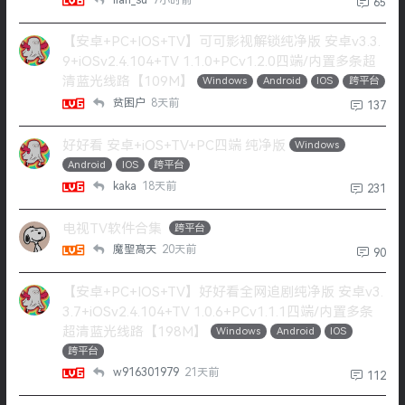
65
【安卓+PC+IOS+TV】可可影视解锁纯净版 安卓v3.3.
9+iOSv2.4.104+TV 1.1.0+PCv1.2.0四端/内置多条超
清蓝光线路【109M】
Windows
Android
IOS
跨平台
贫困户
8天前
137
好好看 安卓+iOS+TV+PC四端 纯净版
Windows
Android
IOS
跨平台
kaka
18天前
231
电视TV软件合集
跨平台
魔聖髙天
20天前
90
【安卓+PC+IOS+TV】好好看全网追剧纯净版 安卓v3.
3.7+iOSv2.4.104+TV 1.0.6+PCv1.1.1四端/内置多条
超清蓝光线路【198M】
Windows
Android
IOS
跨平台
w916301979
21天前
112