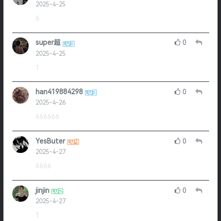
2025-4-25
6
super超
0
2025-4-25
1
han419884298
0
2025-4-26
666666
YesButer
0
2025-4-27
6666
jinjin
0
2025-4-27
1