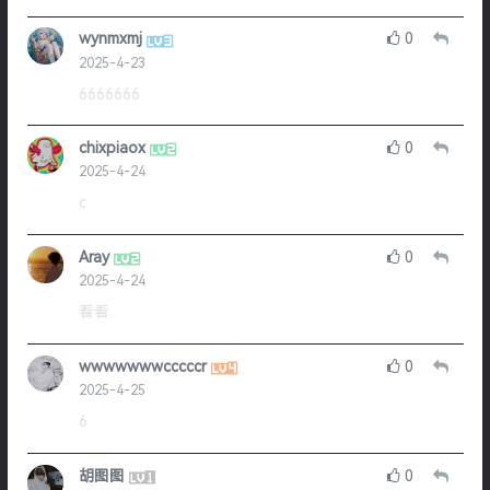
wynmxmj
0
2025-4-23
6666666
chixpiaox
0
2025-4-24
c
Aray
0
2025-4-24
看看
wwwwwwwcccccr
0
2025-4-25
6
胡图图
0