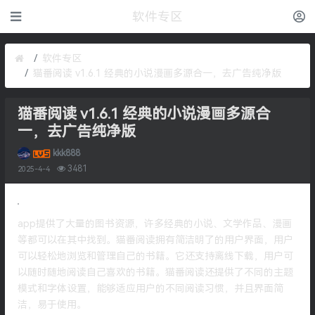
软件专区
软件专区
猫番阅读 v1.6.1 经典的小说漫画多源合一，去广告纯净版
猫番阅读 v1.6.1 经典的小说漫画多源合
一，去广告纯净版
kkk888
3481
2025-4-4
app提供了大量的图书资源，许多经典的小说、文学作品、漫画
等都可以在其中找到。猫番阅读拥有简洁明了的用户界面，用户
可以轻松地浏览和管理自己的书籍。它还支持离线下载，用户可
以随时随地阅读自己喜欢的书籍。猫番阅读还提供了不同的主题
模式和字体设置，能够适应用户的不同阅读习惯，并且界面简
洁，易于使用。