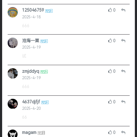
125046759
0
2025-4-18
666
沧海一粟
0
2025-4-19
试
zmjddyq
0
2025-4-19
666
4637djfjf
0
2025-4-20
66
magam
0