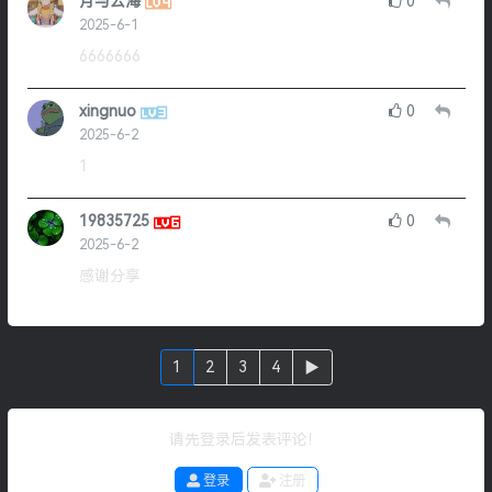
月与云海
0
2025-6-1
6666666
xingnuo
0
2025-6-2
1
19835725
0
2025-6-2
感谢分享
1
2
3
4
▶
请先登录后发表评论！
登录
注册