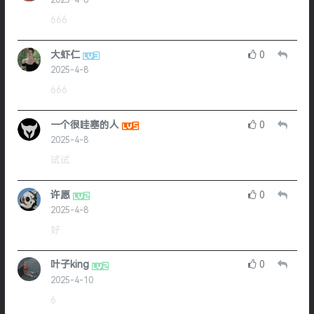
2025-4-8
666
大虾仁
0
2025-4-8
666
一个很哇塞的人
0
2025-4-8
试试
许愿
0
2025-4-8
好
叶子king
0
2025-4-10
6