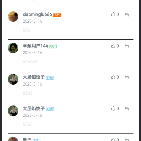
xiaominglu666
0
2025-5-14
666
卓聚用户144
0
2025-5-16
666666
大肠馅饺子
0
2025-5-16
6666
大肠馅饺子
0
2025-5-16
6666
曼巴
0