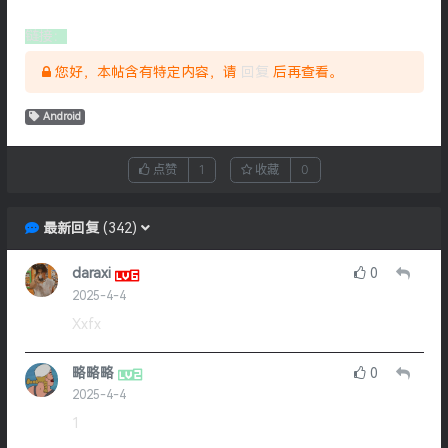
链接：
您好，本帖含有特定内容，请
回复
后再查看。
Android
点赞
1
收藏
0
最新回复
(
342
)
daraxi
0
2025-4-4
Xxfx
略略略
0
2025-4-4
1