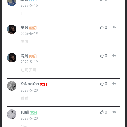
2025-5-16
1
冷风
0
2025-5-19
感谢
冷风
0
2025-5-19
违规了哥
YaNooYan
0
2025-5-20
看看
suali
0
2025-5-20
666