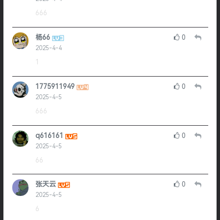
666
杨66
0
2025-4-4
1
1775911949
0
2025-4-5
666
q616161
0
2025-4-5
66
张天云
0
2025-4-5
6