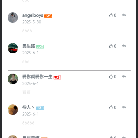
666
angelboys
0
2025-5-30
6666
民生路
0
2025-6-1
666
爱你就爱你一生
0
2025-6-1
看看
俗人丶
0
2025-6-1
66666