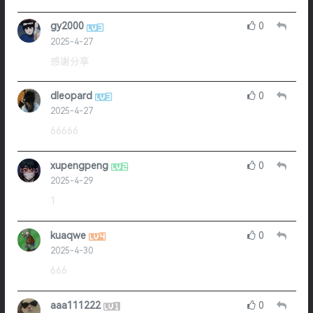
gy2000
0
2025-4-27
感谢分享
dleopard
0
2025-4-27
66666
xupengpeng
0
2025-4-29
1
kuaqwe
0
2025-4-30
666
aaa111222
0