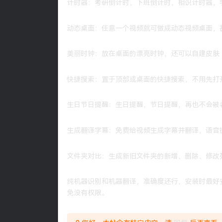
计时器：考研倒计时，下班倒计时，相识计时器，
动态桌面：任意一个视频就可做成动态视频桌面，
美丽时钟：放在桌面的漂亮时钟，还可以自建皮肤
快捷搜索：置于顶部或桌面的快捷搜索，不用先打
生日节日提醒：生日提醒，节日提醒，再也不会被
生成翻译字幕：免费给视频生成字幕并翻译，语音
文件夹对比：生成新旧文件夹的新增、删除、修改
纯机器识别和机器翻译，准确度还行，安装时最好
免没有权限。