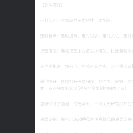
【软件简介】：
一款实用且有意思的免费软件，功能有：
定时精灵：定时提醒，定时锁屏，定时关机，定时重
桌面便签：浮在桌面上的备忘小便签，快捷复制文
文件夹加密：加密自己的私密文件夹，防止他人误
悬浮快开：快捷打开任意程序、文件夹、网站、文
式；双击预复制文字(适合经常复制粘贴的朋友)
悬浮快开子功能：简易截图、一键关闭所有打开的
桌面宠物：原神/live2d等各种漂亮好玩的桌面宠物