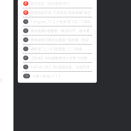
2
老王论坛（包含各种18+）
可
3
老湿机软件库·千款软件/独家破解/每日
4
Telegram_11.2.1/电报 纸飞机 TG免科
更新
5
腾讯视频tv破解版（解锁SVIP，版本更
学上网/本地解锁会员/内置模块增强上传下
6
黑神话悟空离线完整版+修改器（免安
改为最高99.9.9）
载速度
7
喵影视TV_3.8.0普通版/_3.7.0高级
装版）
8
【安卓】手机破解游戏大合集1600款
版/4.X低版本完美适配/内置源/4K超清
9
TikTok v38.5.3抖音国际版，无视封锁
自购分享
10
小黄人影视 v1.1.4
和下载限制，免拔卡[1月27更新]
方