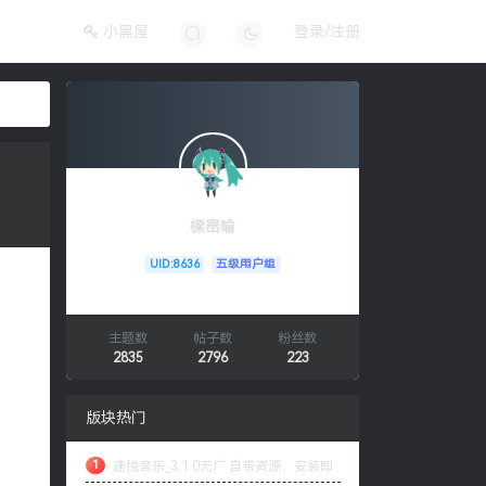
小黑屋
登录/注册
樑崈喻
UID:8636
五级用户组
主题数
帖子数
粉丝数
2835
2796
223
版块热门
1
速悦音乐_3.1.0无广 自带资源，安装即