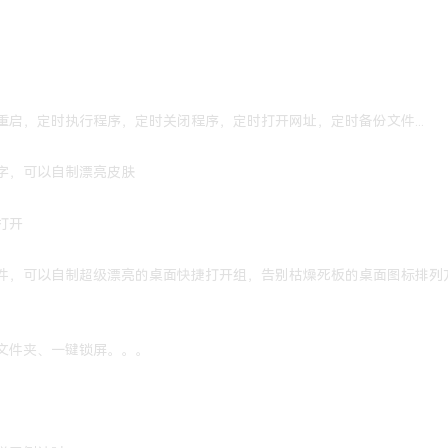
启，定时执行程序，定时关闭程序，定时打开网址，定时备份文件...
字，可以自制漂亮皮肤
打开
件，可以自制超级漂亮的桌面快捷打开组，告别枯燥死板的桌面图标排列
文件夹、一键锁屏。。。