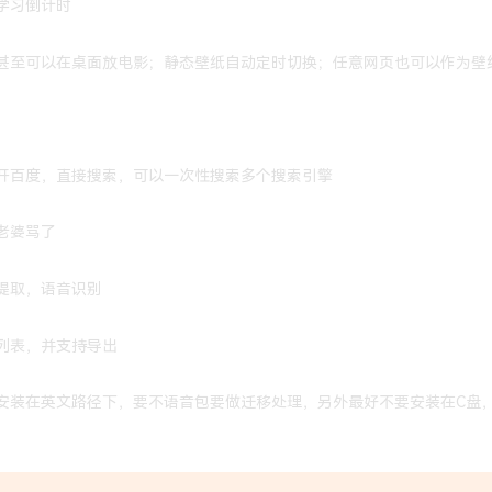
学习倒计时
甚至可以在桌面放电影；静态壁纸自动定时切换；任意网页也可以作为壁
开百度，直接搜索，可以一次性搜索多个搜索引擎
老婆骂了
提取，语音识别
列表，并支持导出
安装在英文路径下，要不语音包要做迁移处理，另外最好不要安装在C盘