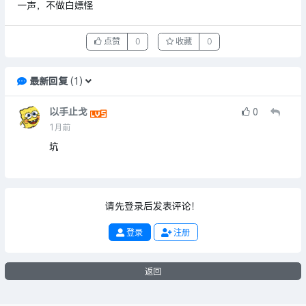
一声，不做白嫖怪
点赞
0
收藏
0
最新回复
(
1
)
以手止戈
0
1月前
坑
请先登录后发表评论！
登录
注册
返回