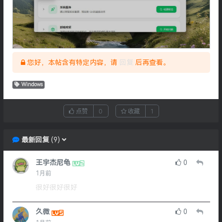
您好，本帖含有特定内容，请
回复
后再查看。
Windows
点赞
0
收藏
1
最新回复
(
9
)
王宇杰尼龟
0
1月前
很好很好很好
久微
0