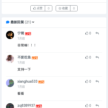
点赞
0
收藏
0
最新回复
(
21
)
宁霄
0
1月前
非常棒！！！
不爱吃鱼
0
1月前
支持一下
xianghua533
0
1月前
看看
zq8389937
0