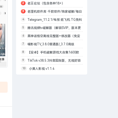
2
老王论坛（包含各种18+）
可
3
老湿机软件库·千款软件/独家破解/每日
4
Telegram_11.2.1/电报 纸飞机 TG免科
更新
5
腾讯视频tv破解版（解锁SVIP，版本更
学上网/本地解锁会员/内置模块增强上传下
6
黑神话悟空离线完整版+修改器（免安
改为最高99.9.9）
载速度
7
喵影视TV_3.8.0普通版/_3.7.0高级
装版）
8
【安卓】手机破解游戏大合集1600款
版/4.X低版本完美适配/内置源/4K超清
9
TikTok v38.5.3抖音国际版，无视封锁
自购分享
10
小黄人影视 v1.1.4
和下载限制，免拔卡[1月27更新]