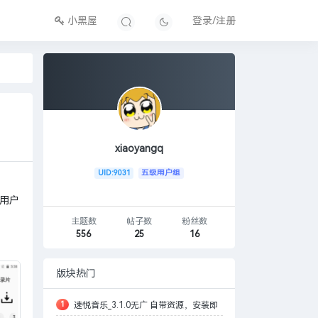
小黑屋
登录/注册
xiaoyangq
UID:9031
五级用户组
用户
主题数
帖子数
粉丝数
556
25
16
版块热门
1
速悦音乐_3.1.0无广 自带资源，安装即