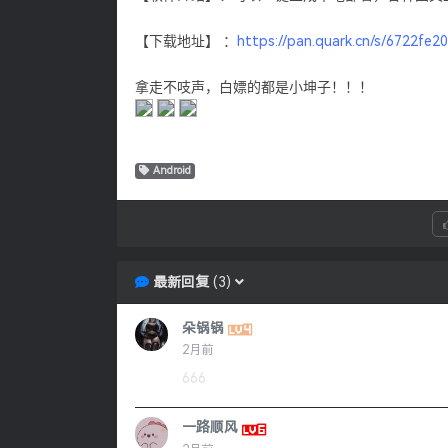
【下载地址】 ：
https://pan.quark.cn/s/6722fe2
拿走不吱声，白嫖的都是小坤子！！！
Android
最新回复
(
3
)
朵锅锅
2月前
666
一路顺风