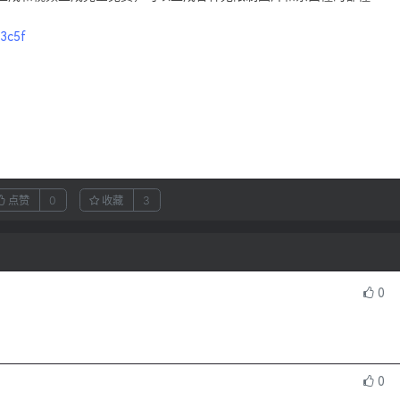
03c5f
点赞
0
收藏
3
0
0