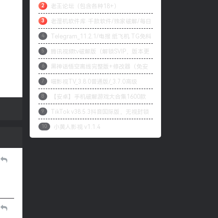
2
老王论坛（包含各种18+）
可
3
老湿机软件库·千款软件/独家破解/每日
4
Telegram_11.2.1/电报 纸飞机 TG免科
更新
5
腾讯视频tv破解版（解锁SVIP，版本更
学上网/本地解锁会员/内置模块增强上传下
6
黑神话悟空离线完整版+修改器（免安
改为最高99.9.9）
载速度
7
喵影视TV_3.8.0普通版/_3.7.0高级
装版）
8
【安卓】手机破解游戏大合集1600款
版/4.X低版本完美适配/内置源/4K超清
9
TikTok v38.5.3抖音国际版，无视封锁
自购分享
10
小黄人影视 v1.1.4
和下载限制，免拔卡[1月27更新]