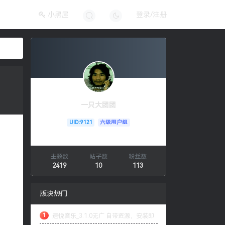
小黑屋
登录/注册
一只大团团
UID:9121
六级用户组
主题数
帖子数
粉丝数
2419
10
113
版块热门
1
速悦音乐_3.1.0无广 自带资源，安装即