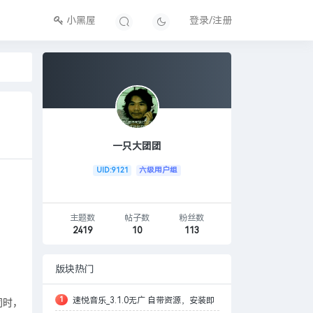
小黑屋
登录/注册
一只大团团
UID:9121
六级用户组
主题数
帖子数
粉丝数
2419
10
113
版块热门
1
速悦音乐_3.1.0无广 自带资源，安装即
的同时，也为创意产业和社会数字娱乐