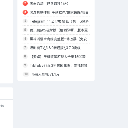
2
老王论坛（包含各种18+）
可
3
老湿机软件库·千款软件/独家破解/每日
4
Telegram_11.2.1/电报 纸飞机 TG免科
更新
5
腾讯视频tv破解版（解锁SVIP，版本更
学上网/本地解锁会员/内置模块增强上传下
6
黑神话悟空离线完整版+修改器（免安
改为最高99.9.9）
载速度
7
喵影视TV_3.8.0普通版/_3.7.0高级
装版）
8
【安卓】手机破解游戏大合集1600款
版/4.X低版本完美适配/内置源/4K超清
9
TikTok v38.5.3抖音国际版，无视封锁
自购分享
10
小黄人影视 v1.1.4
和下载限制，免拔卡[1月27更新]