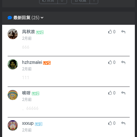
点赞
0
收藏
1
最新回复
(
25
)
风秋凉
0
2月前
666
hzhzmalei
0
2月前
111
唉呀
0
2月前
，66666
xxxup
0
2月前