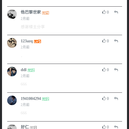
他巴黎世家
0
2月前
感谢楼主分享
123azq
0
2月前
，
ddl
0
2月前
666
1941004294
0
2月前
666
好仁
0