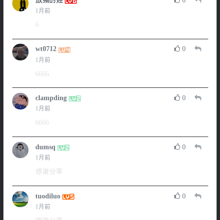
放猪的娃
0
1月前
6
wt0712
0
1月前
6666
clampding
0
1月前
6666
dumsq
0
1月前
感谢分享
tuodiluo
0
1月前