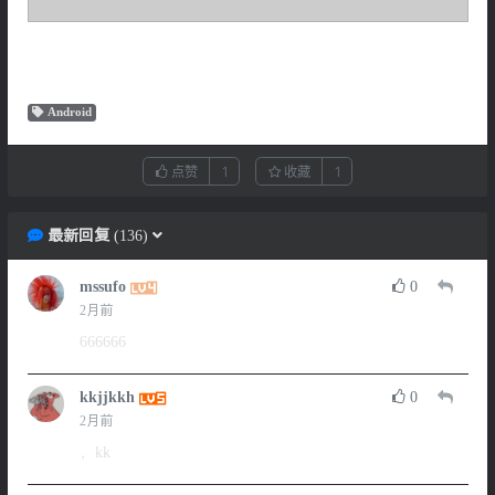
Android
点赞
1
收藏
1
最新回复
(
136
)
mssufo
0
2月前
666666
kkjjkkh
0
2月前
，kk