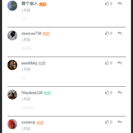
做个俗人
0
2月前
111
xiaoyao750
0
2月前
66666
uuuhhhj
0
2月前
66
Niuzhen520
0
2月前
666666
xzxmvp
0
2月前