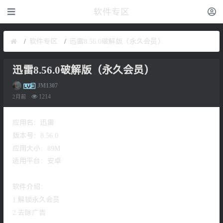
软件专区
软件专区
迅雷8.56.0破解版（永久会员）
迅雷8.56.0破解版（永久会员）
JM1307
1214
2月前
应用名：迅雷
版本号：8.56.0
应用大小：89M
适用平台：安卓
软件介绍：
1.解锁永久会员
2.去除广告