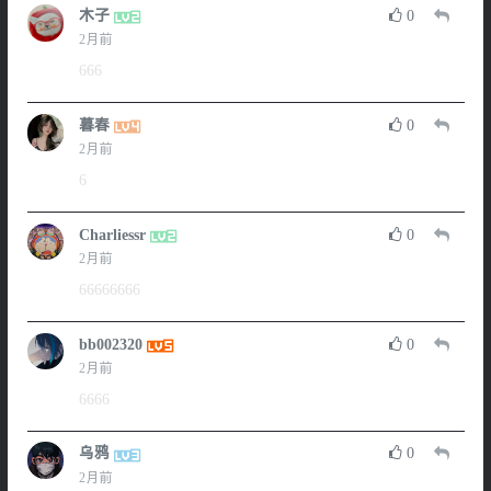
木子
0
2月前
666
暮春
0
2月前
6
Charliessr
0
2月前
66666666
bb002320
0
2月前
6666
乌鸦
0
2月前