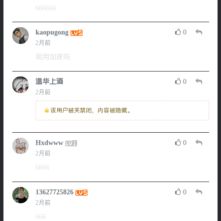
666666
kaopugong
0
2月前
能用加速吗
温华上酒
0
2月前
该用户被关禁闭，内容被隐藏。
Hxdwww
0
2月前
6666
13627725826
0
2月前
666