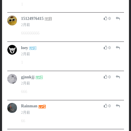
1
15124976415
0
2月前
666666666
loey
0
2月前
1
gjnnkjj
0
2月前
666
Rainman
0
2月前
66