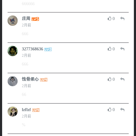
666666
庄周
0
2月前
666
3277368636
0
2月前
666
蚀骨柔心
0
2月前
66
lzflzf
0
2月前
%