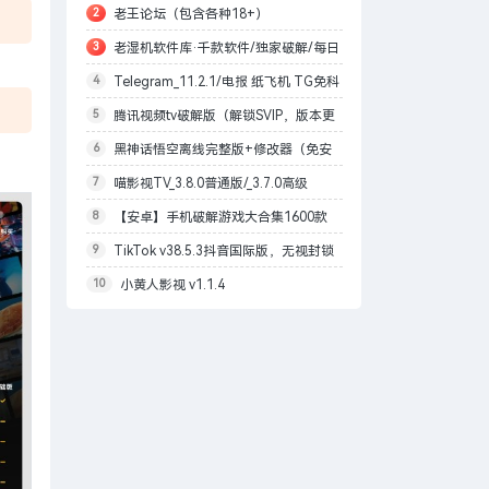
2
老王论坛（包含各种18+）
可
3
老湿机软件库·千款软件/独家破解/每日
4
Telegram_11.2.1/电报 纸飞机 TG免科
更新
5
腾讯视频tv破解版（解锁SVIP，版本更
学上网/本地解锁会员/内置模块增强上传下
6
黑神话悟空离线完整版+修改器（免安
改为最高99.9.9）
载速度
7
喵影视TV_3.8.0普通版/_3.7.0高级
装版）
8
【安卓】手机破解游戏大合集1600款
版/4.X低版本完美适配/内置源/4K超清
9
TikTok v38.5.3抖音国际版，无视封锁
自购分享
10
小黄人影视 v1.1.4
和下载限制，免拔卡[1月27更新]