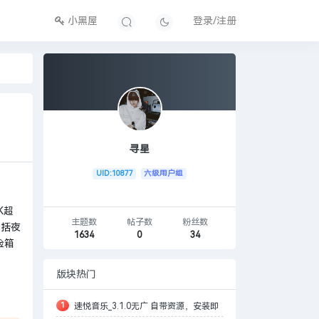
小黑屋
登录/注册
寻星
UID:10877
六级用户组
K超
主题数
帖子数
粉丝数
包括夜
1634
0
34
险箱
版块热门
1
速悦音乐_3.1.0无广 自带资源，安装即