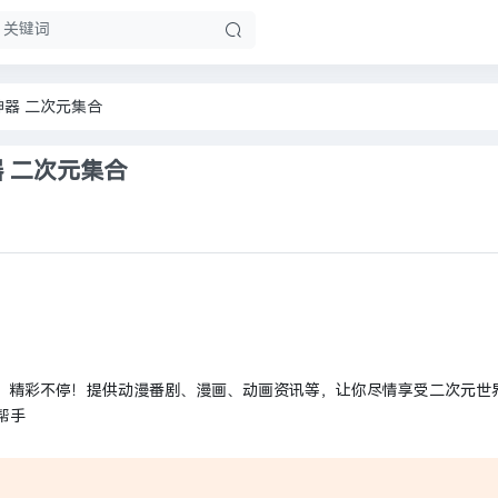
追番神器 二次元集合
番神器 二次元集合
界，精彩不停！提供动漫番剧、漫画、动画资讯等，让你尽情享受二次元世
帮手
。