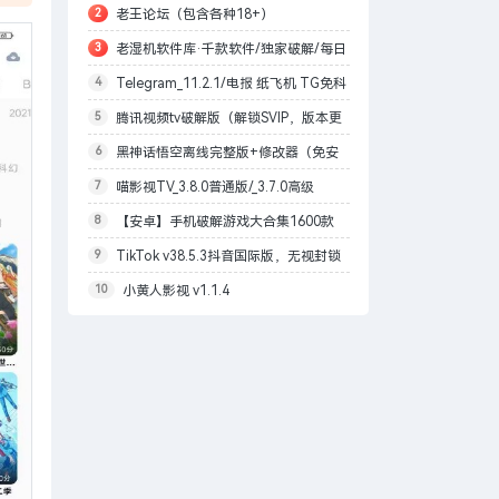
2
老王论坛（包含各种18+）
可
3
老湿机软件库·千款软件/独家破解/每日
4
Telegram_11.2.1/电报 纸飞机 TG免科
更新
5
腾讯视频tv破解版（解锁SVIP，版本更
学上网/本地解锁会员/内置模块增强上传下
6
黑神话悟空离线完整版+修改器（免安
改为最高99.9.9）
载速度
7
喵影视TV_3.8.0普通版/_3.7.0高级
装版）
8
【安卓】手机破解游戏大合集1600款
版/4.X低版本完美适配/内置源/4K超清
9
TikTok v38.5.3抖音国际版，无视封锁
自购分享
10
小黄人影视 v1.1.4
和下载限制，免拔卡[1月27更新]