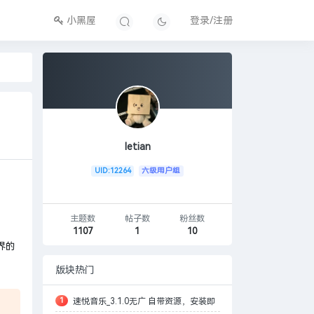
小黑屋
登录/注册
letian
UID:12264
六级用户组
主题数
帖子数
粉丝数
1107
1
10
界的
版块热门
1
速悦音乐_3.1.0无广 自带资源，安装即