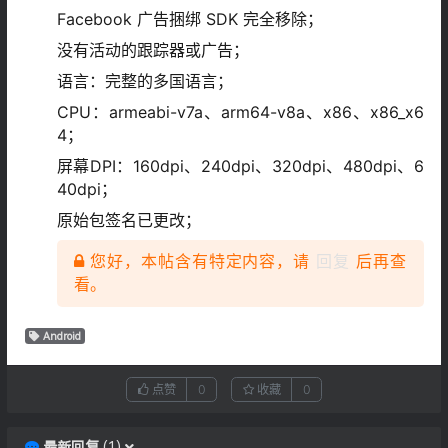
Facebook 广告捆绑 SDK 完全移除；
没有活动的跟踪器或广告；
语言：完整的多国语言；
CPU：armeabi-v7a、arm64-v8a、x86、x86_x6
4；
屏幕DPI：160dpi、240dpi、320dpi、480dpi、6
40dpi；
原始包签名已更改；
您好，本帖含有特定内容，请
回复
后再查
看。
Android
点赞
0
收藏
0
最新回复
(
1
)