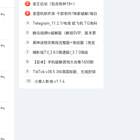
2
老王论坛（包含各种18+）
可
3
老湿机软件库·千款软件/独家破解/每日
4
Telegram_11.2.1/电报 纸飞机 TG免科
更新
5
腾讯视频tv破解版（解锁SVIP，版本更
学上网/本地解锁会员/内置模块增强上传下
6
黑神话悟空离线完整版+修改器（免安
改为最高99.9.9）
载速度
7
喵影视TV_3.8.0普通版/_3.7.0高级
装版）
8
【安卓】手机破解游戏大合集1600款
版/4.X低版本完美适配/内置源/4K超清
9
TikTok v38.5.3抖音国际版，无视封锁
自购分享
10
小黄人影视 v1.1.4
和下载限制，免拔卡[1月27更新]