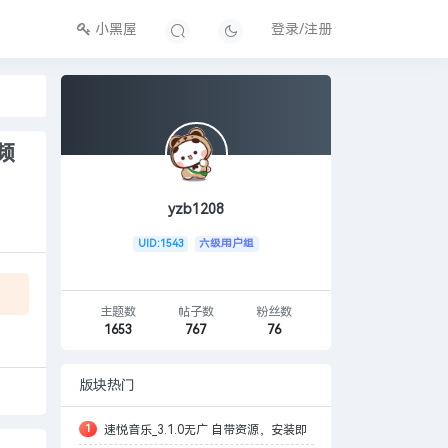
小黑屋
登录/注册
频
yzb1208
UID:1543
六级用户组
主题数
帖子数
粉丝数
1653
767
76
版块热门
1
速悦音乐_3.1.0无广 自带资源，安装即