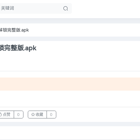
_3解锁完整版.apk
解锁完整版.apk
。
点赞
0
收藏
0