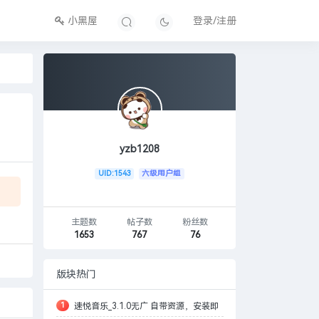
小黑屋
登录/注册
yzb1208
UID:1543
六级用户组
主题数
帖子数
粉丝数
1653
767
76
版块热门
1
速悦音乐_3.1.0无广 自带资源，安装即