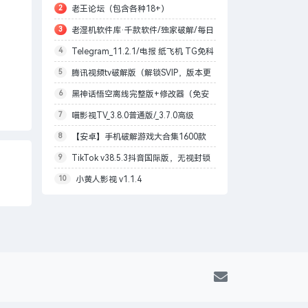
2
老王论坛（包含各种18+）
可
3
老湿机软件库·千款软件/独家破解/每日
4
Telegram_11.2.1/电报 纸飞机 TG免科
更新
5
腾讯视频tv破解版（解锁SVIP，版本更
学上网/本地解锁会员/内置模块增强上传下
6
黑神话悟空离线完整版+修改器（免安
改为最高99.9.9）
载速度
7
喵影视TV_3.8.0普通版/_3.7.0高级
装版）
8
【安卓】手机破解游戏大合集1600款
版/4.X低版本完美适配/内置源/4K超清
9
TikTok v38.5.3抖音国际版，无视封锁
自购分享
10
小黄人影视 v1.1.4
和下载限制，免拔卡[1月27更新]