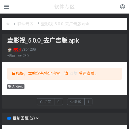
软件专区
软件专区
壹影视_5.0.0_去广告版.apk
壹影视_5.0.0_去广告版.apk
yzb1208
230
9月前
您好，本帖含有特定内容，请
回复
后再查看。
Android
点赞
0
收藏
1
最新回复
(
2
)