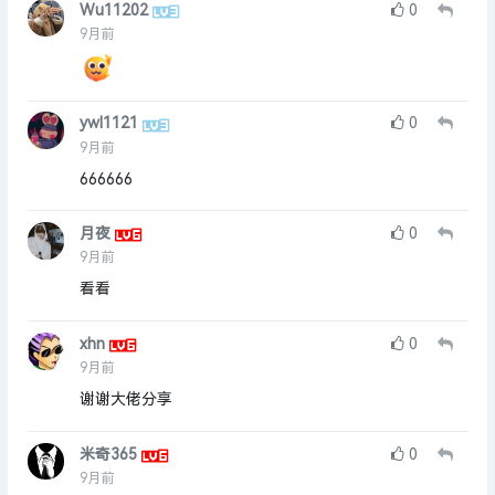
Wu11202
0
9月前
ywl1121
0
9月前
666666
月夜
0
9月前
看看
xhn
0
9月前
谢谢大佬分享
米奇365
0
9月前