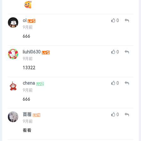
ol
0
9月前
666
liuhl0630
0
9月前
13322
chena
0
9月前
666
苜蓿
0
9月前
看看