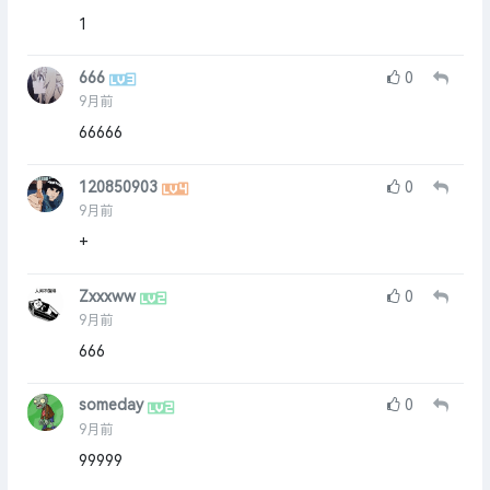
1
666
0
9月前
66666
120850903
0
9月前
+
Zxxxww
0
9月前
666
someday
0
9月前
99999