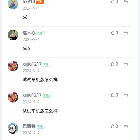
57918
0
2024-9-4
66
遮人心
0
2024-9-4
666
xujia1217
0
2024-9-4
试试车机版怎么样
xujia1217
0
2024-9-4
试试车机版怎么样
巴雷特
0
2024-9-4