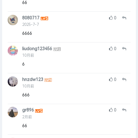
66
8080717
0
2025-7-7
6666
liudong123456
0
10月前
6
hnzdw123
0
10月前
666
gr896
0
2月前
66