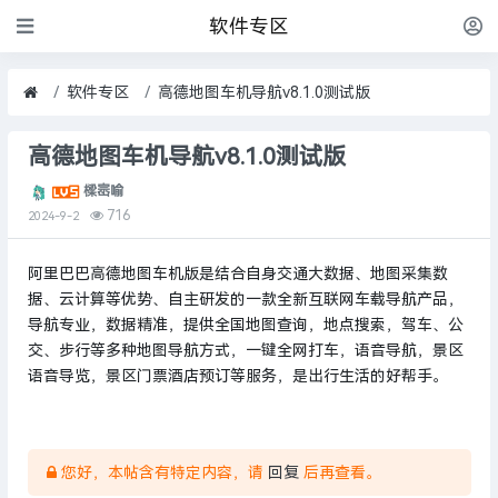
软件专区
软件专区
高德地图车机导航v8.1.0测试版
高德地图车机导航v8.1.0测试版
樑崈喻
716
2024-9-2
阿里巴巴高德地图车机版是结合自身交通大数据、地图采集数
据、云计算等优势、自主研发的一款全新互联网车载导航产品，
导航专业，数据精准，提供全国地图查询，地点搜索，驾车、公
交、步行等多种地图导航方式，一键全网打车，语音导航，景区
语音导览，景区门票酒店预订等服务，是出行生活的好帮手。
您好，本帖含有特定内容，请
回复
后再查看。