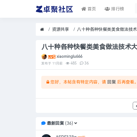
首页
排行榜
资源共享
八十种各种快餐类美食做法技术
八十种各种快餐类美食做法技术
xiaominglu666
485
36
发布于
11月前
您好，本帖含有特定内容，请
回复
后再查看
最新回复
(
36
)