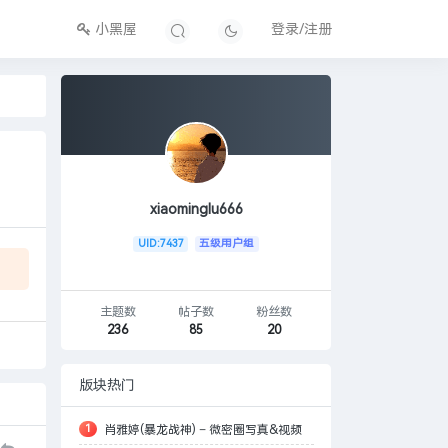
小黑屋
登录/注册
xiaominglu666
UID:7437
五级用户组
主题数
帖子数
粉丝数
236
85
20
版块热门
1
肖雅婷(暴龙战神) – 微密圈写真&视频