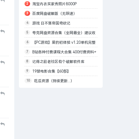
2
淘宝内衣买家秀照片8000P
合集
3
百度网盘破解版（无限速）
4
游戏 日不落帝国奇欲记
5
夸克网盘资源合集（全网最全）建议收
6
【PC游戏】爱的初体验 v1.20单机完整
藏!
7
B站各种付费课程大合集 400付费资料+
版 免安装中文版 解压即玩（22GB）
8
记得之前老社区有个破解软件库
（文件较大，需要哪个存哪个）
9
19禁电影合集【60部】
10
吃瓜资源（持续更新...）