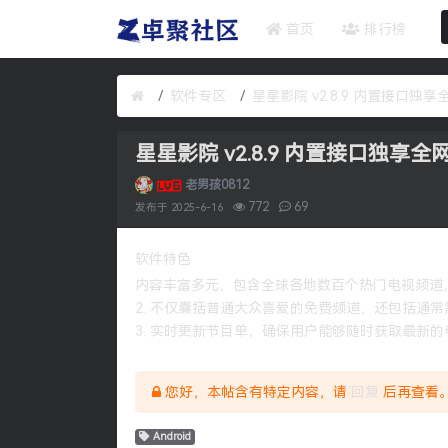
首页
排行榜
软件专区
星星影院 v2.8.9 内置接口独享
老男孩0812
772
69
发布于
2025-6-16
软件特色
内容丰富多元，包含全球各地数百个热门电视频道
2. 不仅囊括普通大众喜爱的免费频道，还包括通
3. 实时更新节目单，确保用户能够随时获取最新
您好，本帖含有特定内容，请
回复
后再查看
Android