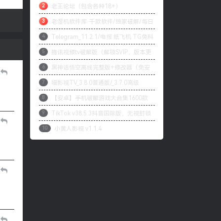
2
老王论坛（包含各种18+）
可
3
老湿机软件库·千款软件/独家破解/每日
4
Telegram_11.2.1/电报 纸飞机 TG免科
更新
5
腾讯视频tv破解版（解锁SVIP，版本更
学上网/本地解锁会员/内置模块增强上传下
6
黑神话悟空离线完整版+修改器（免安
改为最高99.9.9）
载速度
7
喵影视TV_3.8.0普通版/_3.7.0高级
装版）
8
【安卓】手机破解游戏大合集1600款
版/4.X低版本完美适配/内置源/4K超清
9
TikTok v38.5.3抖音国际版，无视封锁
自购分享
10
小黄人影视 v1.1.4
和下载限制，免拔卡[1月27更新]