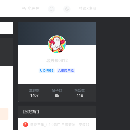
小黑屋
登录/注册
老男孩0812
UID:9088
六级用户组
主题数
帖子数
粉丝数
1407
85
118
版块热门
1
速悦音乐_3.1.0无广 自带资源，安装即