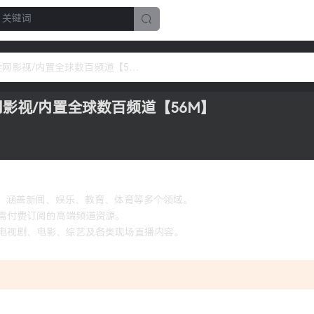
星星影院 v2.8.9 内置接口独享全网影视/内置全球数百频道【56M】
全网影视/内置全球数百频道【56M】
，涵盖新闻、娱乐、教育、体育等多个领域。
常需付费订阅的高端频道资源。
的电视剧、电影、综艺及各类现场直播内容。
。