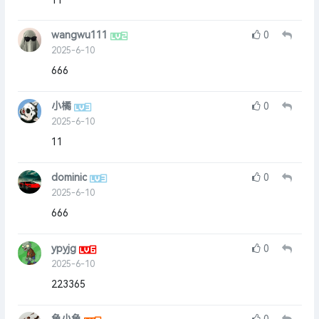
11
wangwu111
0
2025-6-10
666
小橘
0
2025-6-10
11
dominic
0
2025-6-10
666
ypyjg
0
2025-6-10
223365