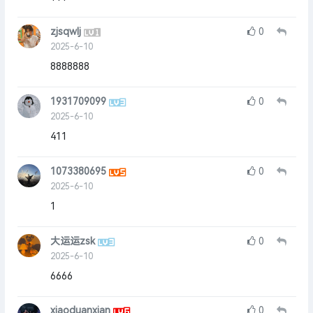
zjsqwlj
0
2025-6-10
8888888
1931709099
0
2025-6-10
411
1073380695
0
2025-6-10
1
大运运zsk
0
2025-6-10
6666
xiaoduanxian
0