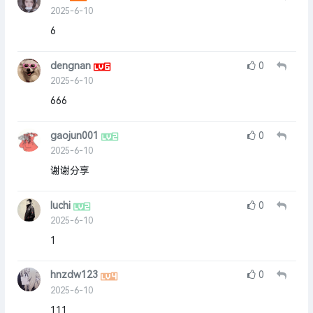
2025-6-10
6
dengnan
0
2025-6-10
666
gaojun001
0
2025-6-10
谢谢分享
luchi
0
2025-6-10
1
hnzdw123
0
2025-6-10
111